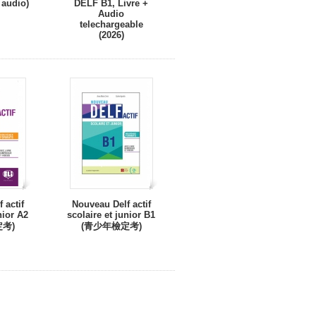
audio)
DELF B1, Livre +
Audio
telechargeable
(2026)
 actif
Nouveau Delf actif
nior A2
scolaire et junior B1
考)
(青少年檢定考)