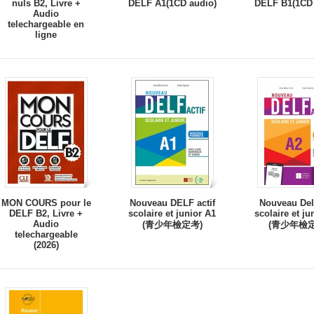
nuls B2, Livre +
DELF A1(1CD audio)
DELF B1(1CD 
Audio
telechargeable en
ligne
MON COURS pour le
Nouveau DELF actif
Nouveau Delf
DELF B2, Livre +
scolaire et junior A1
scolaire et ju
Audio
(青少年檢定考)
(青少年檢定
telechargeable
(2026)