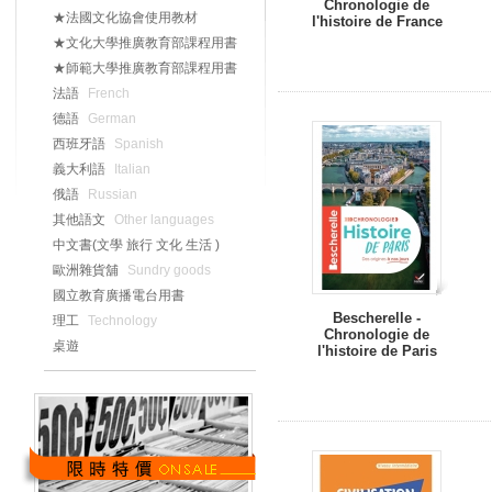
Chronologie de
★法國文化協會使用教材
l'histoire de France
★文化大學推廣教育部課程用書
★師範大學推廣教育部課程用書
法語
French
德語
German
西班牙語
Spanish
義大利語
Italian
俄語
Russian
其他語文
Other languages
中文書(文學 旅行 文化 生活 )
歐洲雜貨舖
Sundry goods
國立教育廣播電台用書
Bescherelle -
理工
Technology
Chronologie de
桌遊
l'histoire de Paris