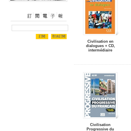
Civilisation en
dialogues + CD,
intermédiaire
Civilisation
Progressive du