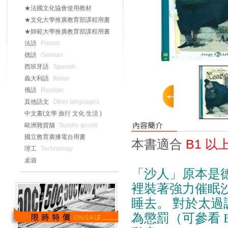
★法國文化協會使用教材
★文化大學推廣教育部課程用書
★師範大學推廣教育部課程用書
法語
French
德語
German
西班牙語
Spanish
義大利語
Italian
俄語
Russian
其他語文
Other languages
中文書(文學 旅行 文化 生活 )
歐洲雜貨舖
Sundry goods
國立教育廣播電台用書
本書適合
B1 以
理工
Technology
桌遊
「沙人」原本是
裡裝著強力催眠
睡去。 對於太
為懲罰（可參看 Br