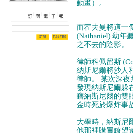
動畫）。
而霍夫曼將這一
(Nathanie
之不去的陰影。
律師科佩留斯 (C
納斯尼爾將沙人
律師。 某次深
發現納斯尼爾躲
瞎納斯尼爾的雙
金時死於爆炸事
大學時，納斯尼
他那裡購買瞭望