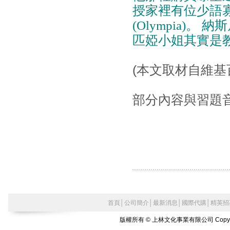
授家裡有位少語
(Olympia)
匹婭小姐其實是教授
(本文取材自維基
部分內容與習題
首頁
│
公司簡介
│
最新消息
│
國際代購
│
精英招
版權所有 © 上林文化事業有限公司 Copyright©2010