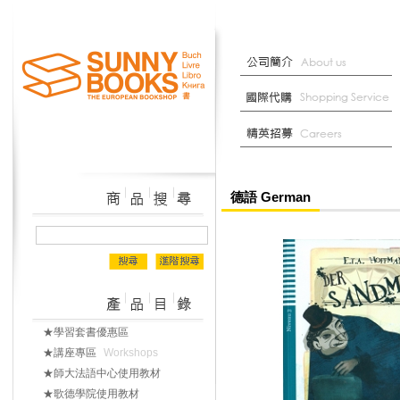
德語 German
★學習套書優惠區
★講座專區
Workshops
★師大法語中心使用教材
★歌德學院使用教材