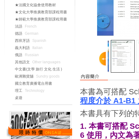
★法國文化協會使用教材
★文化大學推廣教育部課程用書
★師範大學推廣教育部課程用書
法語
French
德語
German
西班牙語
Spanish
義大利語
Italian
俄語
Russian
其他語文
Other languages
中文書(文學 旅行 文化 生活 )
歐洲雜貨舖
Sundry goods
國立教育廣播電台用書
本書為可搭配 Schr
理工
Technology
桌遊
程度介於 A1-B1
本書具有下列的
1. 本書可搭配 Schrit
6 使用，內文為