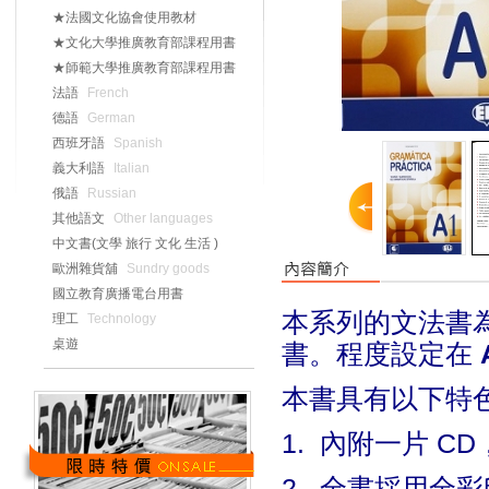
★法國文化協會使用教材
★文化大學推廣教育部課程用書
★師範大學推廣教育部課程用書
法語
French
德語
German
西班牙語
Spanish
義大利語
Italian
俄語
Russian
其他語文
Other languages
中文書(文學 旅行 文化 生活 )
歐洲雜貨舖
Sundry goods
國立教育廣播電台用書
本系列的文法書
理工
Technology
桌遊
書。程度設定在
本書具有以下特
1.
內附一片
CD
2.
全書採用全彩