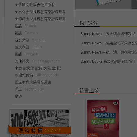
★法國文化協會使用教材
★文化大學推廣教育部課程用書
★師範大學推廣教育部課程用書
法語
French
德語
German
Sunny News -- 因大樓水塔清
西班牙語
Spanish
Sunny News -- 聯絡處時間異動公告 
義大利語
Italian
Sunny News -- 德、法、西模擬測驗題庫特
俄語
Russian
其他語文
Other languages
Sunny Books 為加強網路付
中文書(文學 旅行 文化 生活 )
歐洲雜貨舖
Sundry goods
國立教育廣播電台用書
理工
Technology
桌遊