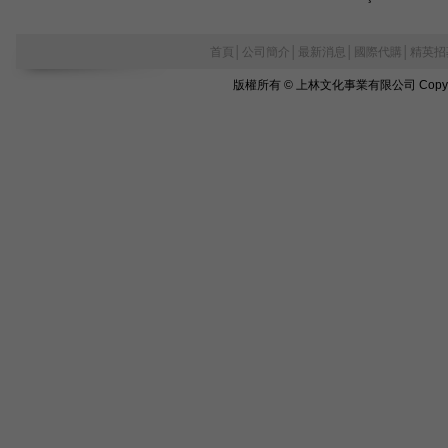
首頁
│
公司簡介
│
最新消息
│
國際代購
│
精英招
版權所有 © 上林文化事業有限公司 Copyright©2010