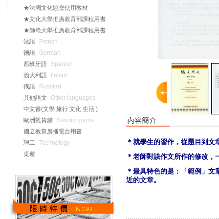
★法國文化協會使用教材
★文化大學推廣教育部課程用書
★師範大學推廣教育部課程用書
法語
French
德語
German
西班牙語
Spanish
義大利語
Italian
俄語
Russian
其他語文
Other languages
中文書(文學 旅行 文化 生活 )
歐洲雜貨舖
Sundry goods
國立教育廣播電台用書
＊就學生的習作，從題目到文
理工
Technology
桌遊
＊老師對該作文所作的修改，
＊最具特色的是：「範例」文
近的文章。