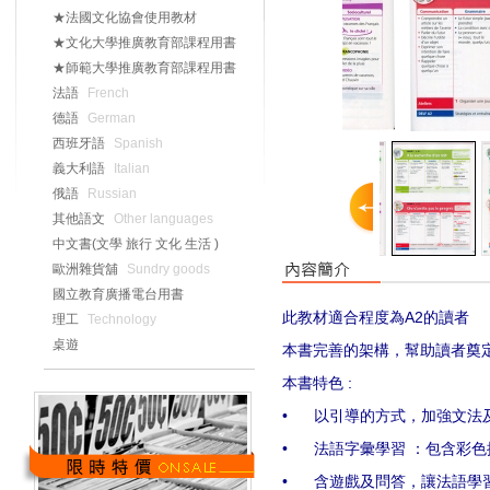
★法國文化協會使用教材
★文化大學推廣教育部課程用書
★師範大學推廣教育部課程用書
法語
French
德語
German
西班牙語
Spanish
義大利語
Italian
俄語
Russian
其他語文
Other languages
中文書(文學 旅行 文化 生活 )
歐洲雜貨舖
Sundry goods
國立教育廣播電台用書
此教材適合程度為
A2
的讀者
理工
Technology
桌遊
本書完善的架構，幫助讀者奠
本書特色
:
•
以引導的方式，加強文法
•
法語字彙學習 ：包含彩
•
含遊戲及問答，讓法語學