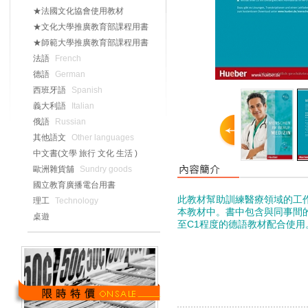
★法國文化協會使用教材
★文化大學推廣教育部課程用書
★師範大學推廣教育部課程用書
法語
French
德語
German
西班牙語
Spanish
義大利語
Italian
俄語
Russian
其他語文
Other languages
中文書(文學 旅行 文化 生活 )
歐洲雜貨舖
Sundry goods
國立教育廣播電台用書
此教材幫助訓練醫療領域的工
理工
Technology
本教材中。書中包含與同事間
桌遊
至
C1
程度的德語教材配合使用