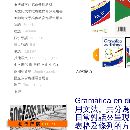
★法國文化協會使用教材
★文化大學推廣教育部課程用書
★師範大學推廣教育部課程用書
法語
French
德語
German
西班牙語
Spanish
義大利語
Italian
俄語
Russian
其他語文
Other languages
中文書(文學 旅行 文化 生活 )
歐洲雜貨舖
Sundry goods
國立教育廣播電台用書
理工
Technology
桌遊
Gramática
用文法。
共分為
日常對話來呈現
表格及條列的方