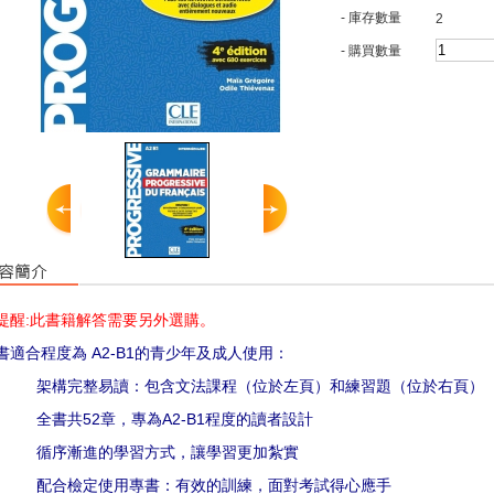
- 庫存數量
2
- 購買數量
提醒
:
此書籍解答需要另外選購。
書適合程度為
A2-B1
的青少年及成人使用：
架構完整易讀：包含文法課程（位於左頁）和練習題（位於右頁）
全書共
52
章，專為
A2-B1
程度的讀者設計
循序漸進的學習方式，讓學習更加紮實
配合檢定使用專書：有效的訓練，面對考試得心應手