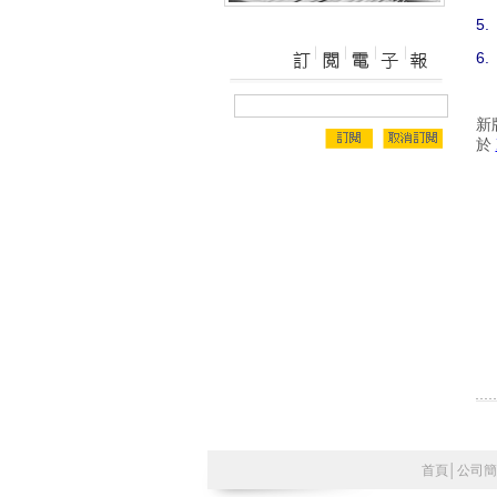
5.
6.
新
於
首頁
│
公司簡