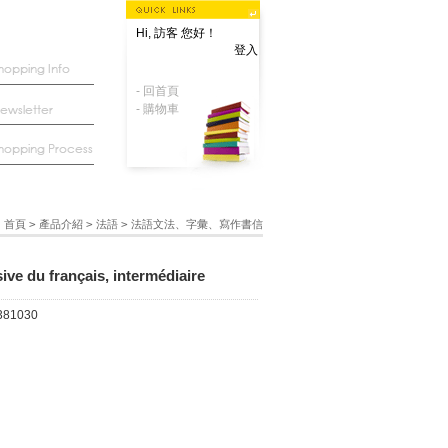
Hi, 訪客 您好！
登入
- 回首頁
- 購物車
首頁
>
產品介紹
>
法語
>
法語文法、字彙、寫作書信
ve du français, intermédiaire
381030