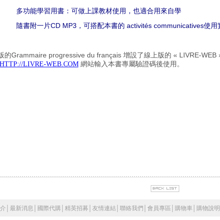
多功能學習用書：可做上課教材使用，也適合用來自學
隨書附一片
CD MP3
，可搭配本書的
activit
é
s communicatives
使用
版的
Grammaire progressive du français
增設了線上版的
« LIVRE-WEB 
網站輸入本書專屬驗證碼後使用。
HTTP://LIVRE-WEB.COM
介
│
最新消息
│
國際代購
│
精英招募
│
友情連結
│
聯絡我們
│
會員專區
│
購物車
│
購物說明