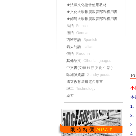
★法國文化協會使用教材
★文化大學推廣教育部課程用書
★師範大學推廣教育部課程用書
法語
French
德語
German
西班牙語
Spanish
義大利語
Italian
俄語
Russian
其他語文
Other languages
中文書(文學 旅行 文化 生活 )
歐洲雜貨舖
Sundry goods
國立教育廣播電台用書
小
理工
Technology
桌遊
本
1.
2.
3.
4.