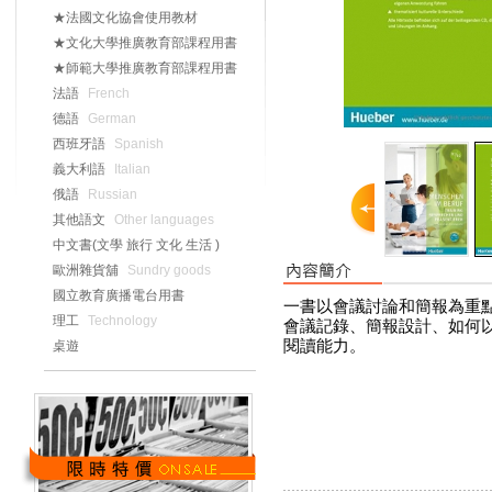
★法國文化協會使用教材
★文化大學推廣教育部課程用書
★師範大學推廣教育部課程用書
法語
French
德語
German
西班牙語
Spanish
義大利語
Italian
俄語
Russian
其他語文
Other languages
中文書(文學 旅行 文化 生活 )
歐洲雜貨舖
Sundry goods
國立教育廣播電台用書
一書以會議討論和簡報為重
理工
Technology
會議記錄、簡報設計、如何
閱讀能力。
桌遊