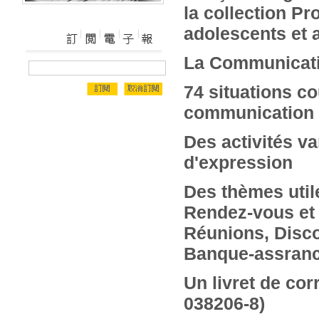
la collection P
adolescents et 
La Communicatio
74 situations co
communication o
Des activités v
d'expression
Des thèmes utile
Rendez-vous et 
Réunions, Disc
Banque-assranc
Un livret de cor
038206-8)