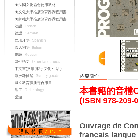
★法國文化協會使用教材
★文化大學推廣教育部課程用書
★師範大學推廣教育部課程用書
法語
French
德語
German
西班牙語
Spanish
義大利語
Italian
俄語
Russian
其他語文
Other languages
中文書(文學 旅行 文化 生活 )
歐洲雜貨舖
Sundry goods
國立教育廣播電台用書
本書籍的音檔C
理工
Technology
桌遊
(
ISBN 978-209-
Ouvrage de Com
français langue