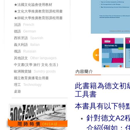
★法國文化協會使用教材
★文化大學推廣教育部課程用書
★師範大學推廣教育部課程用書
法語
French
德語
German
西班牙語
Spanish
義大利語
Italian
俄語
Russian
其他語文
Other languages
中文書(文學 旅行 文化 生活 )
歐洲雜貨舖
Sundry goods
國立教育廣播電台用書
此書籍為德文初
理工
Technology
桌遊
工具書
本書具有以下特
針對德文
A2
(
介紹
例如：