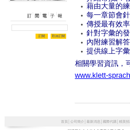
藉由大量的練
每一章節會針
傳授最有效率
針對字彙的發
內附練習解答
提供線上字彙
相關學習資訊，
www.klett-sprach
首頁
│
公司簡介
│
最新消息
│
國際代購
│
精英招