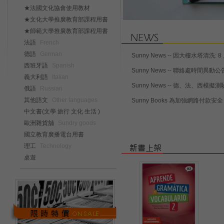
★法國文化協會使用教材
★文化大學推廣教育部課程用書
★師範大學推廣教育部課程用書
法語
French
德語
German
Sunny News -- 因大樓水塔清
西班牙語
Spanish
Sunny News -- 聯絡處時間異動公告 
義大利語
Italian
Sunny News -- 德、法、西模擬測驗題庫特
俄語
Russian
其他語文
Other languages
Sunny Books 為加強網路付
中文書(文學 旅行 文化 生活 )
歐洲雜貨舖
Sundry goods
國立教育廣播電台用書
理工
Technology
桌遊