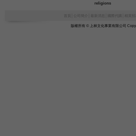
religions
首頁
│
公司簡介
│
最新消息
│
國際代購
│
精英招
版權所有 © 上林文化事業有限公司 Copyright©2010