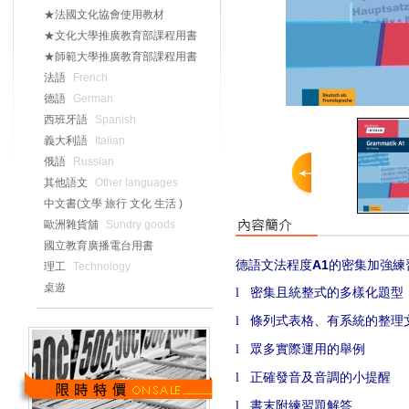
★法國文化協會使用教材
★文化大學推廣教育部課程用書
★師範大學推廣教育部課程用書
法語
French
德語
German
西班牙語
Spanish
義大利語
Italian
俄語
Russian
其他語文
Other languages
中文書(文學 旅行 文化 生活 )
歐洲雜貨舖
Sundry goods
國立教育廣播電台用書
德語文法程度
A1
的密集加強練
理工
Technology
桌遊
密集且統整式的多樣化題型
l
條列式表格、有系統的整理
l
眾多實際運用的舉例
l
正確發音及音調的小提醒
l
書末附練習題解答
l