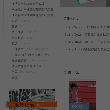
★法國文化協會使用教材
★文化大學推廣教育部課程用書
★師範大學推廣教育部課程用書
法語
French
德語
German
Sunny News -- 因大樓水塔清
西班牙語
Spanish
Sunny News -- 聯絡處時間異動公告 
義大利語
Italian
Sunny News -- 德、法、西模擬測驗題庫特
俄語
Russian
其他語文
Other languages
Sunny Books 為加強網路付
中文書(文學 旅行 文化 生活 )
歐洲雜貨舖
Sundry goods
國立教育廣播電台用書
理工
Technology
桌遊