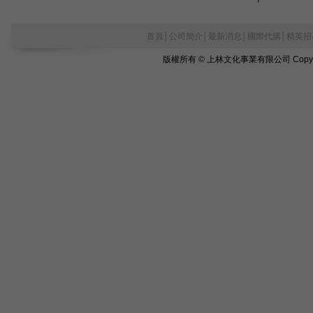
首頁
│
公司簡介
│
最新消息
│
國際代購
│
精英招
版權所有 © 上林文化事業有限公司 Copyright©2010