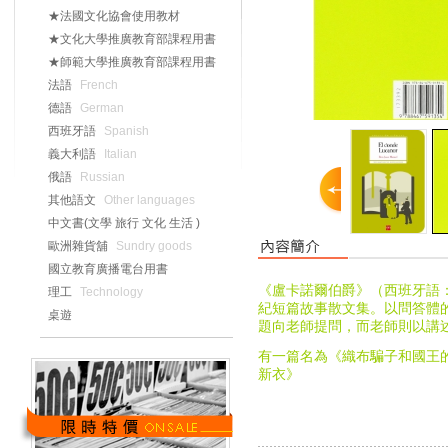
★法國文化協會使用教材
★文化大學推廣教育部課程用書
★師範大學推廣教育部課程用書
法語
French
德語
German
西班牙語
Spanish
義大利語
Italian
俄語
Russian
其他語文
Other languages
中文書(文學 旅行 文化 生活 )
歐洲雜貨舖
Sundry goods
國立教育廣播電台用書
《盧卡諾爾伯爵》（西班牙語
理工
Technology
紀短篇故事散文集。以問答體
桌遊
題向老師提問，而老師則以講
有一篇名為《織布騙子和國王
新衣》