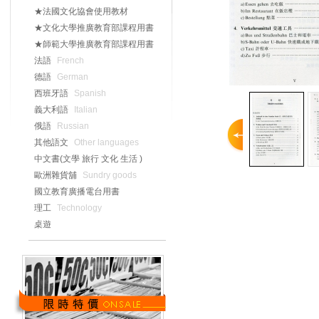
★法國文化協會使用教材
★文化大學推廣教育部課程用書
★師範大學推廣教育部課程用書
法語
French
德語
German
西班牙語
Spanish
義大利語
Italian
俄語
Russian
其他語文
Other languages
中文書(文學 旅行 文化 生活 )
歐洲雜貨舖
Sundry goods
國立教育廣播電台用書
理工
Technology
桌遊