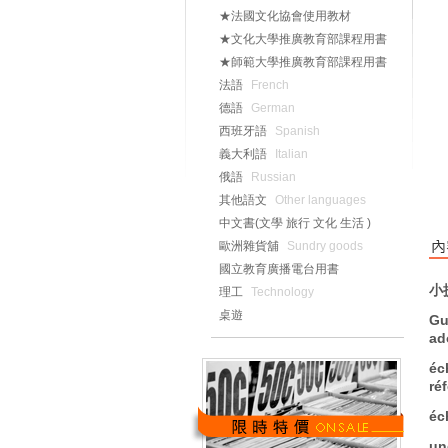
★法國文化協會使用教材
★文化大學推廣教育部課程用書
★師範大學推廣教育部課程用書
法語
French
德語
German
西班牙語
Spanish
義大利語
Italian
俄語
Russian
其他語文
Other languages
中文書(文學 旅行 文化 生活 )
歐洲雜貨舖
Sundry goods
國立教育廣播電台用書
小
理工
Technology
桌遊
Gu
ad
é
c
ré
é
c
un