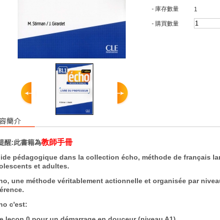
- 庫存數量
1
- 購買數量
教師手冊
提醒:此書籍為
ide pédagogique dans la collection écho, méthode de français la
olescents et adultes.
ho, une méthode véritablement actionnelle et organisée par niv
férence.
ho c'est:
e leçon 0 pour un démarrage en douceur (niveau A1)