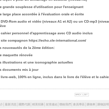
e grande souplesse d'utilisation pour l'enseignant
e large place accordée à l'évaluation orale et écrite
 DVD-Rom audio et vidéo (niveaux A1 et A2) ou un CD-mp3 (niveaux
lève
 cahier personnel d'apprentissage avec CD audio inclus
 site compagnon https://echo.cle-international.com/
s nouveautés de la 2ème édition:
e maquette rénovée
s illustrations et une iconographie actuelles
s documents mis à jour
 livre-web, 100% en ligne, inclus dans le livre de l'élève et le cah
介
│
最新消息
│
國際代購
│
精英招募
│
友情連結
│
聯絡我們
│
會員專區
│
購物車
│
購物說明