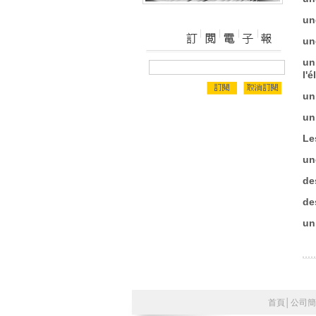
un
un
un
l'é
un
un
Le
un
de
de
un
首頁
│
公司簡