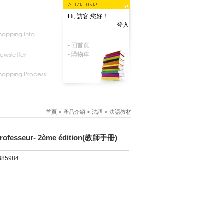
Hi, 訪客 您好！
登入
- 回首頁
- 購物車
首頁
>
產品介紹
>
法語
>
法語教材
u professeur- 2ème édition(教師手冊)
385984