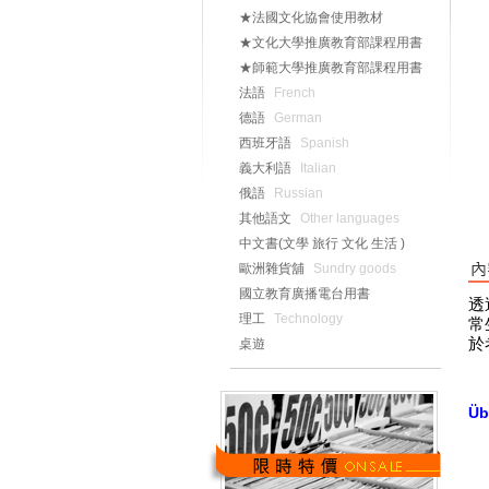
★法國文化協會使用教材
★文化大學推廣教育部課程用書
★師範大學推廣教育部課程用書
法語
French
德語
German
西班牙語
Spanish
義大利語
Italian
俄語
Russian
其他語文
Other languages
中文書(文學 旅行 文化 生活 )
歐洲雜貨舖
Sundry goods
國立教育廣播電台用書
透
理工
Technology
常
於
桌遊
Üb