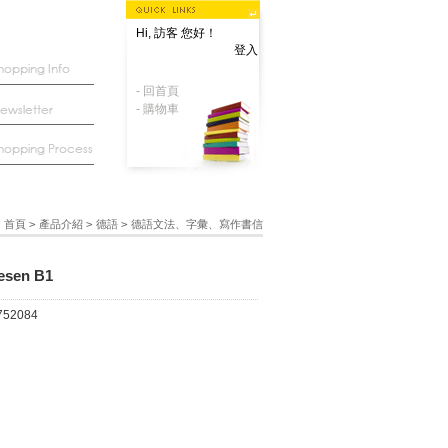
Hi, 訪客 您好！
登入
- 回首頁
- 購物車
首頁
>
產品介紹
>
德語
>
德語文法、字彙、寫作書信
Lesen B1
752084