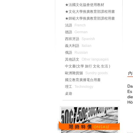
★法國文化協會使用教材
★文化大學推廣教育部課程用書
★師範大學推廣教育部課程用書
法語
French
德語
German
西班牙語
Spanish
義大利語
Italian
俄語
Russian
其他語文
Other languages
中文書(文學 旅行 文化 生活 )
歐洲雜貨舖
Sundry goods
國立教育廣播電台用書
Das
理工
Technology
Es 
桌遊
die
Hö