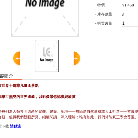
- 特價
NT 468
- 庫存數量
3
- 購買數量
索世界十處非凡遺產景點
個舉世無雙的世界遺產，以影像帶你認識與欣賞
些被列為人類共同遺產的景觀、建築、聖地——無論是自然形成或人工打造——皆展
奇觀，值得我們親眼所見、細細閱讀、深入理解；唯有如此，我們才能真正學會尊重
檔下載
請點這