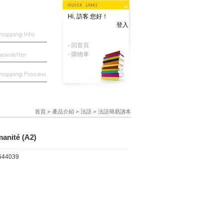
Hi, 訪客 您好！
登入
- 回首頁
- 購物車
首頁
>
產品介紹
>
法語
>
法語簡易讀本
manité (A2)
644039