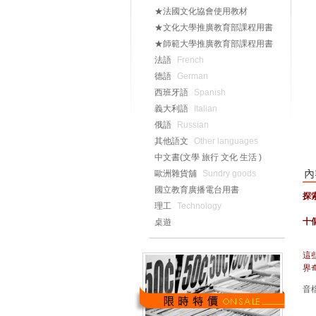
★法國文化協會使用教材
★文化大學推廣教育部課程用書
★師範大學推廣教育部課程用書
法語
French
德語
German
西班牙語
Spanish
義大利語
Italian
俄語
Russian
其他語文
Other languages
中文書(文學 旅行 文化 生活 )
歐洲雜貨舖
Sundry goods
國立教育廣播電台用書
探
理工
Technology
十
桌遊
這
界
音