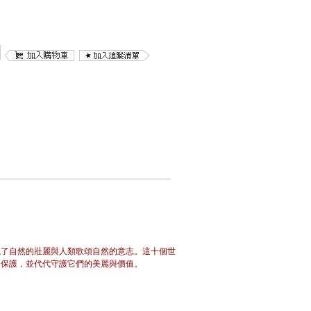
現了自然的壯麗與人類歌頌自然的意志。這十個世
、保護，並代代守護它們的美麗與價值。